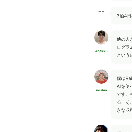
−−
3泊4
他の人
ログラ
Anakki-
という
僕はR
AIを
noshin
です。生
る、そ
きな収