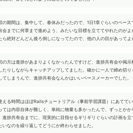
習の期間は、集中して。春休みだったので、1日1章ぐらいのペース
有会までに何章まで進めよう、みたいな目標を立ててやれたのがよ
たら絶対どんどん後ろ倒しになってたので、他の人の目があってよ
初の方は進捗があまりよくなかったんですけど、進捗共有会や掲示
したりしながらキャッチアップしてました。確かに一人で締め切り
してしまうんで、進捗共有会なんかはいいペースメーカーでした。
使える時間はほぼRailsチュートリアル（事前学習課題）にあてて
っては内容自体が難しく、単純に物量も多かったんで、ずっとかか
。進捗共有会までに、現実的に目指せるギリギリぐらいの計画を立
たいなのを繰り返してどうにか終わらせました。