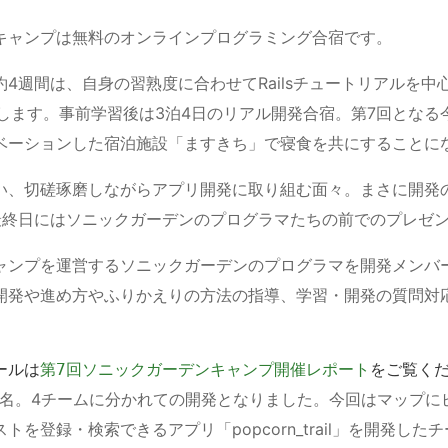
キャンプは無料のオンラインプログラミング合宿です。
4週間は、自身の習熟度に合わせてRailsチュートリアルを中心に
学習します。事前学習後は3泊4日のリアル開発合宿。第7回とな
ベーションした宿泊施設「ますきち」で寝食を共にすることに
い、切磋琢磨しながらアプリ開発に取り組む面々。まさに開発
最終日にはソニックガーデンのプログラマたちの前でのプレゼ
ャンプを運営するソニックガーデンのプログラマを開発メンバ
開発や進め方やふりかえりの方法の指導、学習・開発の質問対
ールは
第7回ソニックガーデンキャンプ開催レポート
をご覧く
11名。4チームに分かれての開発となりました。今回はマップに
を登録・検索できるアプリ「popcorn_trail」を開発したチ