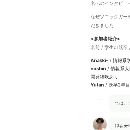
名へのインタビュ
なぜソニックガー
だきました！
<参加者紹介>
名前 / 学生or既
Anakki-
/ 情報系
noshin
/ 情報系
開発経験あり
Yutan
/ 既卒2年
−−
では、
現在大