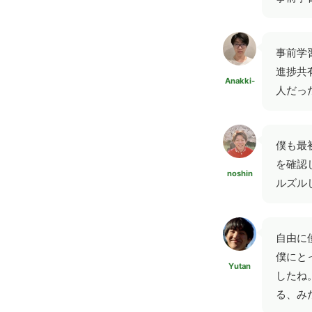
事前学
進捗共
Anakki-
人だっ
僕も最
を確認
noshin
ルズル
自由に
僕にと
Yutan
したね
る、み