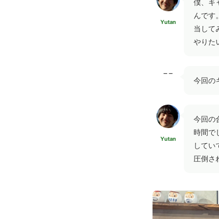
僕、キ
んです
Yutan
当して
やりた
−−
今回の
今回の
時間で
Yutan
してい
圧倒さ