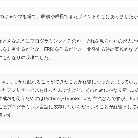
日のキャンプを経て、収穫や成長できたポイントなどはありました
がどんなふうにプログラミングするのか、それを見られたのが大き
ムを共有するだとか、ER図を作るだとか、開発する時の実践的な
のもかなりの収穫でした。
ailsにしっかり触れることができたことが経験になったと思ってい
使ったアプリサービスを作ったんですけど、そのためにかなり新しいA
成AIを使うためにはPythonかTypeScriptが主流なんですが、Ra
こはプログラミング言語に依存しないんだということが経験として
穫です。