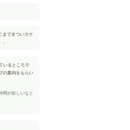
そこまできついスケ
）。
ているところで
プの案内をもらい
仲間が欲しいなと
。