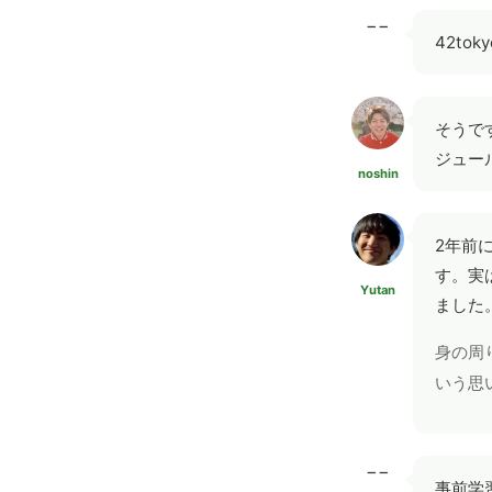
−−
42t
そうで
ジュー
noshin
2年前
す。実
Yutan
ました
身の周
いう思
−−
事前学