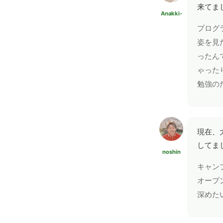
来てま
Anakki-
プログ
姿を見
ったん
ゃった
勉強の
現在、
してま
noshin
キャン
オープ
深めた