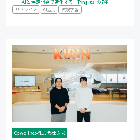
──AIと伴走開発で進化する『Ping-t』の7年
リプレイス
AI活用
試験学習
Cowellnex株式会社さま