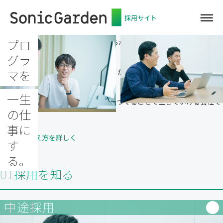
採用サイト
プロ
何をつくるべきかを一緒に悩むところから、つくり、直し続けるところ
まで。
グラ
問題を解決し、価値を生み出すすべてが、私たちの言うプログラミング
マを
です。
一生
歳を重ねても、AIの時代になっても、つくることで生きていける会社で
の仕
ありたい。
事に
私たちの考え方を詳しく
す
る。
01
採用を知る
中途採用