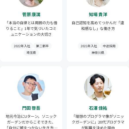
菅原 康滉
知場 貴洋
「本当の自律とは周囲の力も借
自己認知を高めてつかんだ「違
りること」1年で気づいたコミ
和感なし」な働き方
ュニケーションの大切さ
2022年入社
第二新卒
2021年入社
中途採用
埼玉県
神奈川県
門田 啓吾
石澤 佳祐
地元今治にUターン。ソニック
「理想のプログラマ像がソニッ
ガーデンだからこそできた、
クガーデンに」20代プログラマ
「自分に嘘をつかない生き方」
が転職を決めた理由