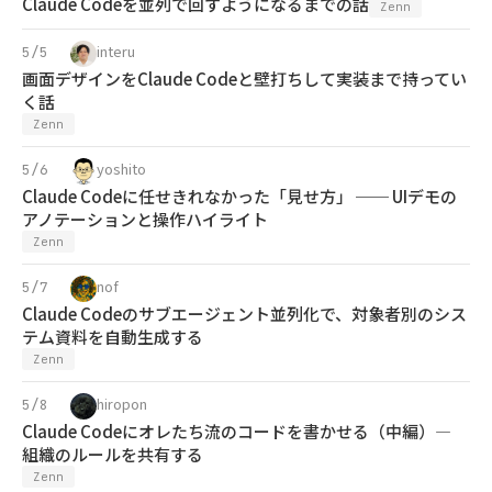
Claude Codeを並列で回すようになるまでの話
Zenn
interu
5/5
画面デザインをClaude Codeと壁打ちして実装まで持ってい
く話
Zenn
yoshito
5/6
Claude Codeに任せきれなかった「見せ方」 ── UIデモの
アノテーションと操作ハイライト
Zenn
nof
5/7
Claude Codeのサブエージェント並列化で、対象者別のシス
テム資料を自動生成する
Zenn
hiropon
5/8
Claude Codeにオレたち流のコードを書かせる（中編）—
組織のルールを共有する
Zenn