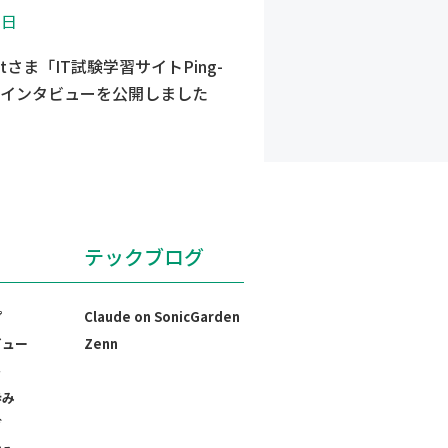
3日
-tさま「IT試験学習サイトPing-
まインタビューを公開しました
テックブログ
プ
Claude on SonicGarden
ビュー
Zenn
ト
歩み
グ