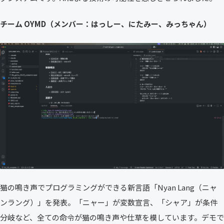
チーム OYMD（メンバー：はっしー、にたみー、みっちゃん）
猫の鳴き声でプログラミングができる新言語「Nyan Lang（ニャ
ンラング）」を発表。「ニャー」が変数宣言、「シャア」が条件
分岐など、全ての命令が猫の鳴き声や仕草を模しています。デモで