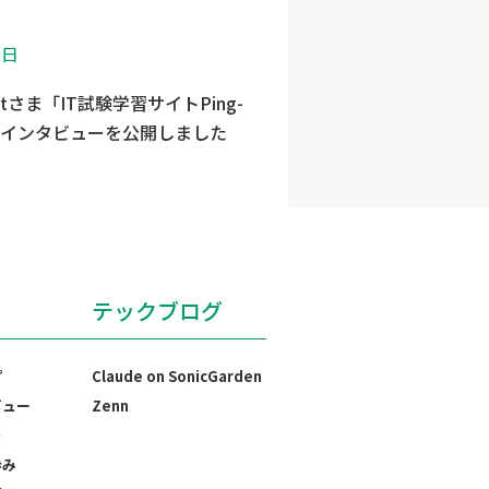
3日
-tさま「IT試験学習サイトPing-
まインタビューを公開しました
テックブログ
プ
Claude on SonicGarden
ビュー
Zenn
ト
歩み