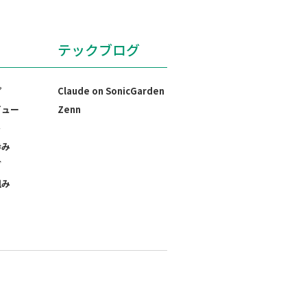
テックブログ
プ
Claude on SonicGarden
ビュー
Zenn
ト
歩み
グ
組み