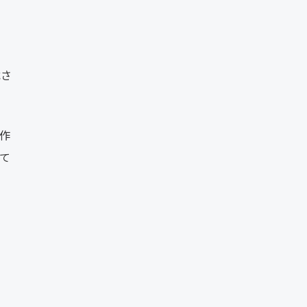
載さ
作
て