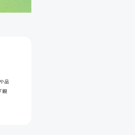
や品
「親