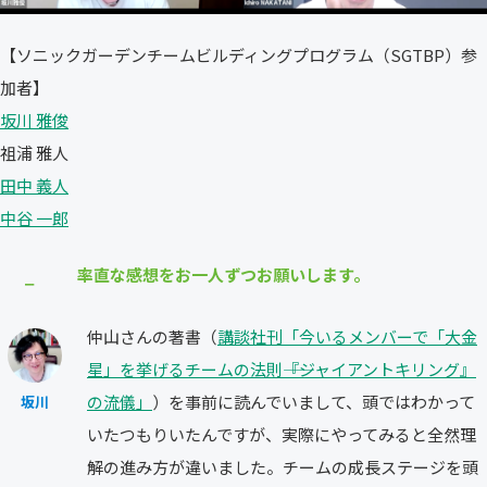
【ソニックガーデンチームビルディングプログラム（SGTBP）参
加者】
坂川 雅俊
祖浦 雅人
田中 義人
中谷 一郎
率直な感想をお一人ずつお願いします。
⎯
仲山さんの著書（
講談社刊「今いるメンバーで「大金
星」を挙げるチームの法則――『ジャイアントキリング』
の流儀」
）を事前に読んでいまして、頭ではわかって
坂川
いたつもりいたんですが、実際にやってみると全然理
解の進み方が違いました。チームの成長ステージを頭