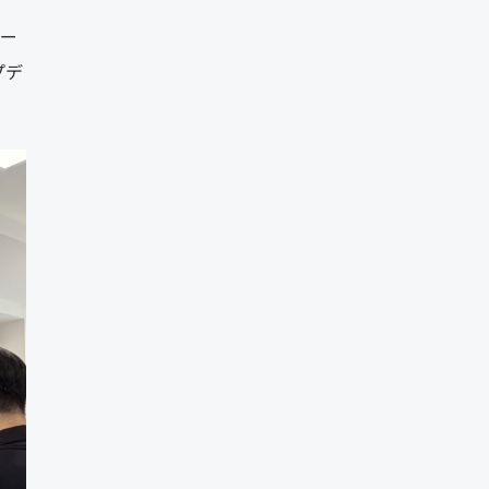
ター
プデ