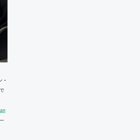
ン・
で
ran
ー